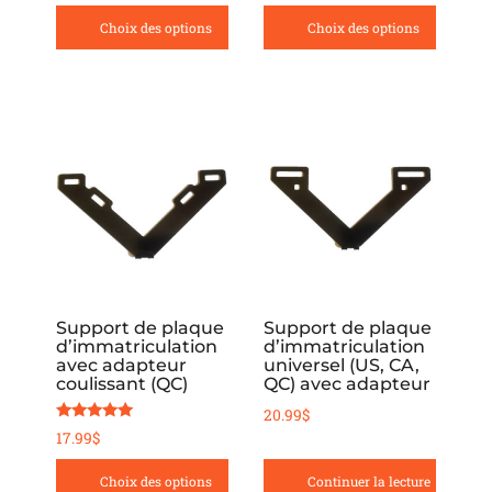
39.99$
range:
through
on
on
Choix des options
Choix des options
10.99$
49.99$
the
the
through
29.99$
product
product
page
page
This
product
has
multiple
variants.
The
options
Support de plaque
Support de plaque
d’immatriculation
d’immatriculation
may
avec adapteur
universel (US, CA,
be
coulissant (QC)
QC) avec adapteur
chosen
20.99
$
Note
17.99
$
on
5.00
sur 5
the
Choix des options
Continuer la lecture