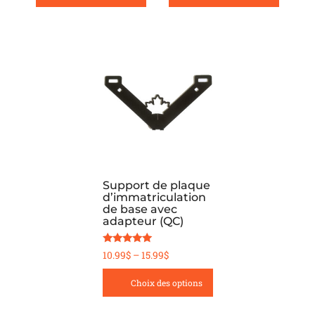
product
page
This
product
has
multiple
variants.
The
options
Support de plaque
d’immatriculation
may
de base avec
be
adapteur (QC)
chosen
Note
Price
10.99
$
–
15.99
$
on
5.00
sur 5
range:
the
Choix des options
10.99$
product
through