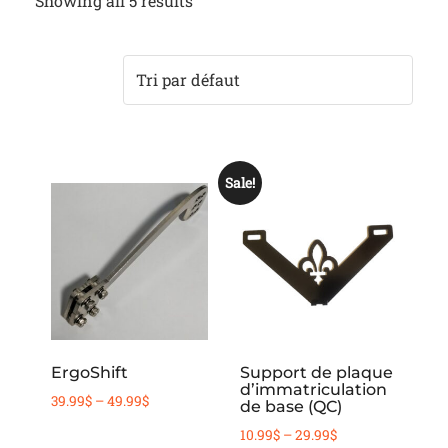
Showing all 5 results
Sale!
This
This
product
product
has
has
multiple
multiple
variants.
variants.
The
The
options
options
Support de plaque
ErgoShift
d’immatriculation
may
may
Price
39.99
$
–
49.99
$
de base (QC)
be
be
range:
Price
10.99
$
–
29.99
$
chosen
chosen