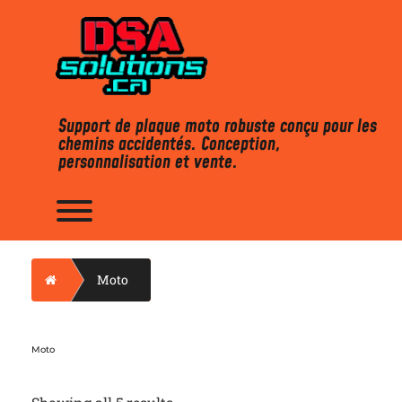
Skip
to
content
Support de plaque moto robuste conçu pour les
chemins accidentés. Conception,
personnalisation et vente.
Toggle menu visibility.
Home
Moto
Moto