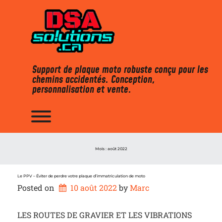
Skip
to
content
Support de plaque moto robuste conçu pour les
chemins accidentés. Conception,
personnalisation et vente.
Toggle menu visibility.
Mois :
août 2022
Le PPV – Éviter de perdre votre plaque d’immatriculation de moto
Posted on
10 août 2022
by 
Marc
LES ROUTES DE GRAVIER ET LES VIBRATIONS